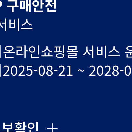
P 구매안전
서비스
]
온라인쇼핑몰 서비스 운영
]
2025-08-21 ~ 2028-
정보확인