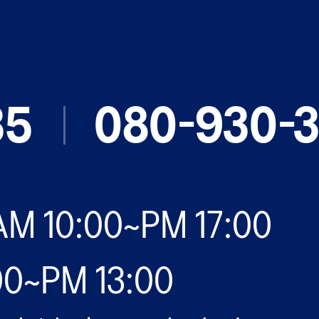
35
080-930-
10:00~PM 17:00
0~PM 13:00