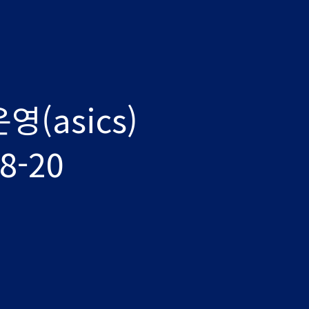
(asics)
08-20