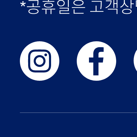
*공휴일은 고객상