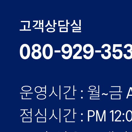
고객상담실
080-929-35
운영시간 : 월~금 AM 
점심시간 : PM 12:0