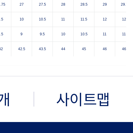
.75
27
27.5
28
28.5
29
29.75
.5
10
10.5
11
11.5
12
12.5
.5
9
9.5
10
10.5
11
11.5
42
42.5
43.5
44
45
46
46.5
개
사이트맵