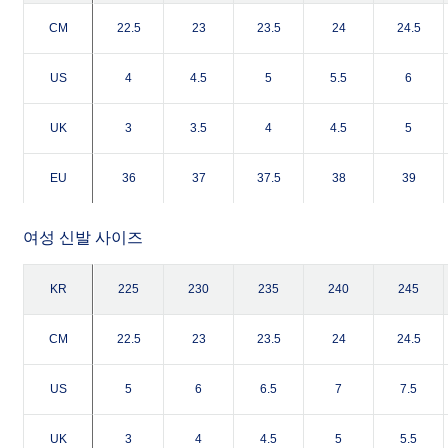
CM
22.5
23
23.5
24
24.5
US
4
4.5
5
5.5
6
UK
3
3.5
4
4.5
5
EU
36
37
37.5
38
39
여성 신발 사이즈
KR
225
230
235
240
245
CM
22.5
23
23.5
24
24.5
US
5
6
6.5
7
7.5
UK
3
4
4.5
5
5.5