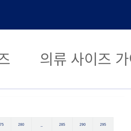
즈
의류 사이즈 
75
280
_
285
290
295