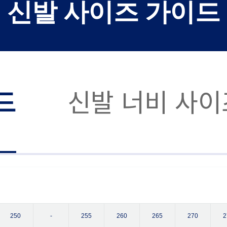
신발 사이즈 가이드
드
신발 너비 사이
250
-
255
260
265
270
2